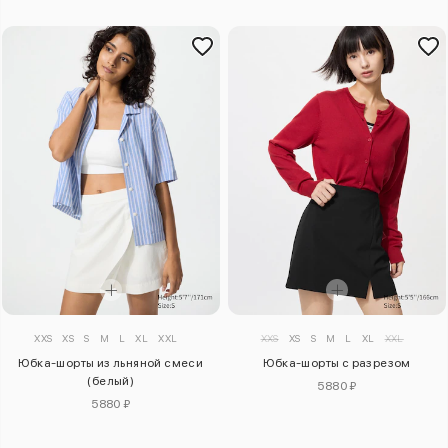
XXS
XS
S
M
L
XL
XXL
XXS
XS
S
M
L
XL
XXL
Юбка-шорты из льняной смеси
Юбка-шорты с разрезом
(белый)
5880 ₽
5880 ₽