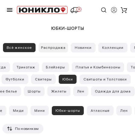
8
ЮБКИ-ШОРТЫ
Всё женское
Распродажа
Новинки
Коллекции
жда
Трикотаж
Блейзеры
Платья и Комбинезоны
Т
Футболки
Свитеры
Юбки
Свитшоты и Толстовки
ее белье
Шорты
Жилеты
Лен
Одежда для дома
се
Миди
Мини
Юбки-шорты
Атласные
Лен
По новинкам