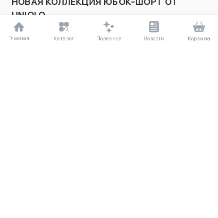
НОВАЯ КОЛЛЕКЦИЯ ЮБОК-ШОРТ ОТ
UNIQLO
Ищете универсальную одежду для активного отдыха или
Главная
Полезное
Каталог
Новости
Корзина
повседневной носки? Юбки-шорты от Uniqlo сочетают в себе
стиль и комфорт. Эти продукты отличаются высоким качеством
материалов и продуманным дизайном, благодаря чему они
идеально подходят как для спортивных активностей, так и для
городских прогулок. Пополните свой гардероб новыми
моделями!
Главная
Женское
Юбки
Юбки-Шорты
ДЛЯ ПОКУПАТЕЛЕЙ
О компании UniqloRU
Частые вопросы
Соглашение
Способы оплаты
Агентский договор
Доставка