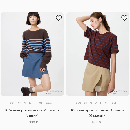
XXS
XS
S
M
L
XL
XXL
XXS
XS
S
M
L
XL
XXL
Юбка-шорты из льняной смеси
Юбка-шорты из льняной смеси
(синий)
(бежевый)
5880 ₽
5880 ₽