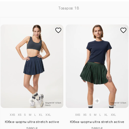
Товаров: 18
XXS
XS
S
M
L
XL
XXL
XXS
XS
S
M
L
XL
XXL
Юбка-шорты ultra stretch active
Юбка-шорты ultra stretch active
5880 ₽
5880 ₽