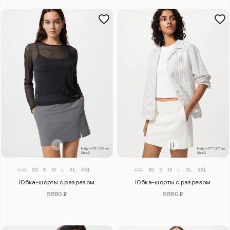
XXS
XS
S
M
L
XL
XXL
XXS
XS
S
M
L
XL
XXL
Юбка-шорты с разрезом
Юбка-шорты с разрезом
5880 ₽
5880 ₽