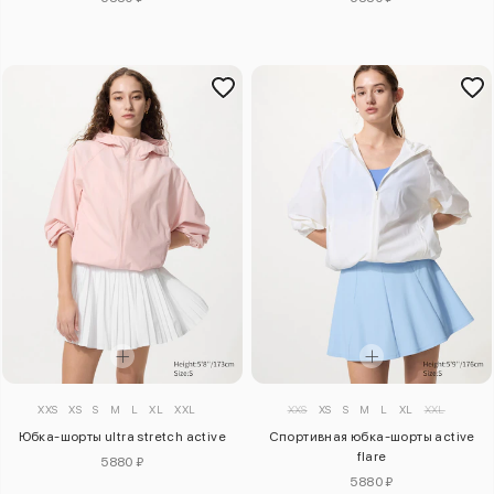
XXS
XS
S
M
L
XL
XXL
XXS
XS
S
M
L
XL
XXL
Юбка-шорты ultra stretch active
Спортивная юбка-шорты active
flare
5880 ₽
5880 ₽