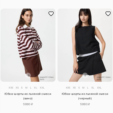
XXS
XS
S
M
L
XL
XXL
XXS
XS
S
M
L
XL
XXL
Юбка-шорты из льняной смеси
Юбка-шорты из льняной смеси
(вино)
(черный)
5880 ₽
5880 ₽