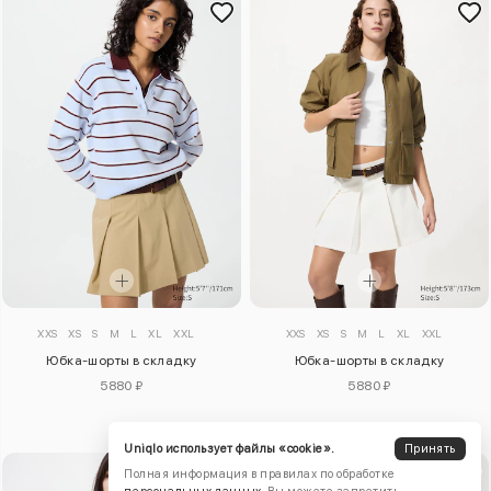
XXS
XS
S
M
L
XL
XXL
XXS
XS
S
M
L
XL
XXL
Юбка-шорты в складку
Юбка-шорты в складку
5880 ₽
5880 ₽
Uniqlo использует файлы «cookie».
Принять
Полная информация в правилах по обработке