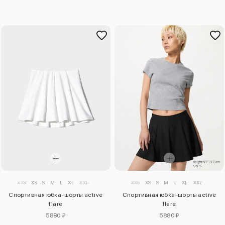
XXS
XS
S
M
L
XL
XXL
XXS
XS
S
M
L
XL
XXL
Спортивная юбка-шорты active
Спортивная юбка-шорты active
flare
flare
5880 ₽
5880 ₽