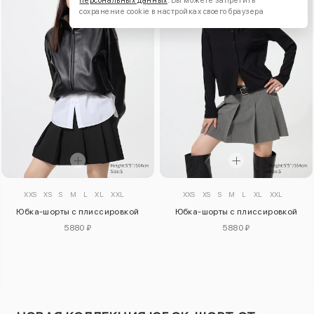
персональных данных
. Вы можете запретить
сохранение cookie в настройках своего браузера
XXS
XS
S
M
L
XL
XXL
XXS
XS
S
M
L
XL
XXL
Юбка-шорты с плиссировкой
Юбка-шорты с плиссировкой
5880 ₽
5880 ₽