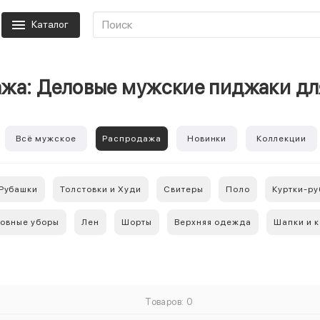
Каталог
жа: Деловые мужские пиджаки д
Всё мужское
Распродажа
Новинки
Коллекции
Рубашки
Толстовки и Худи
Свитеры
Поло
Куртки-р
ловные уборы
Лен
Шорты
Верхняя одежда
Шапки и 
Товаров: 0