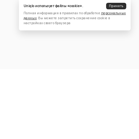
Uniqlo использует файлы «cookie».
Принять
Полная информация в правилах по обработке
персональных
данных
. Вы можете запретить сохранение cookie в
настройках своего браузера
КОНТАКТЫ
+7 (916) 504-55-88
Написать нам