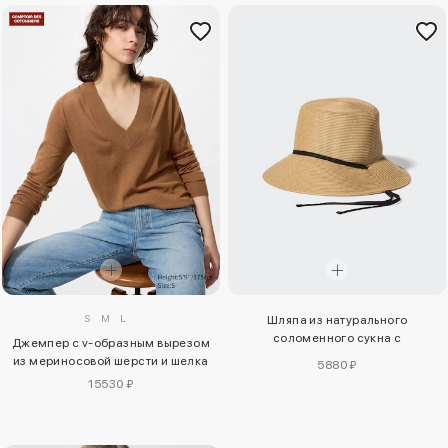
S
M
L
Шляпа из натурального
соломенного сукна с
Джемпер с v-образным вырезом
регулируемой посадкой на
из мериносовой шерсти и шелка
5880 ₽
голове и защитой от уф-лучей
15530 ₽