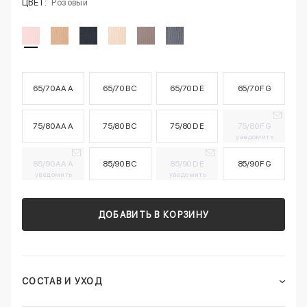
ЦВЕТ:
Розовый
65/70 AA A
65/70 B C
65/70 D E
65/70 F G
75/80 AA A
75/80 B C
75/80 D E
75/80 F G
уведомить
85/90 AA A
85/90 B C
85/90 D E
85/90 F G
уведомить
уведомить
ДОБАВИТЬ В КОРЗИНУ
СОСТАВ И УХОД