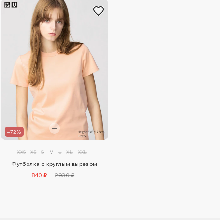
–72%
XXS
XS
S
M
L
XL
XXL
Футболка с круглым вырезом
840 ₽
2930 ₽