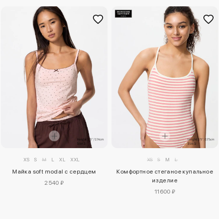
XS
S
M
L
XL
XXL
XS
S
M
L
Майка soft modal с сердцем
Комфортное стеганое купальное
изделие
2540 ₽
11600 ₽