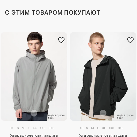
C ЭТИМ ТОВАРОМ ПОКУПАЮТ
XS
S
M
L
XL
XXL
3XL
XS
S
M
L
XL
XXL
3XL
Ультрафиолетовая защита
Ультрафиолетовая защита