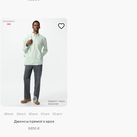
28inch
29inch
30inch
31inch
32inch
33inch
34inch
35inch
36inch
38inch
40inch
Джинсы прямого кроя
9810 ₽