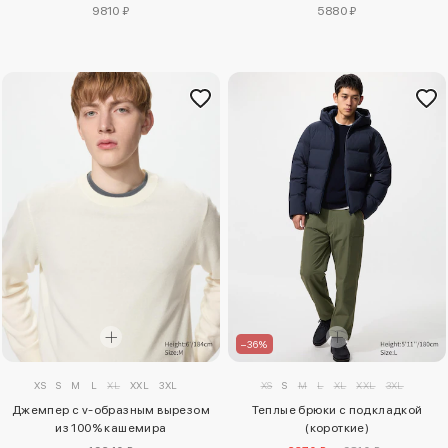
9810 ₽
5880 ₽
–36%
XS
S
M
L
XL
XXL
3XL
XS
S
M
L
XL
XXL
3XL
Джемпер с v-образным вырезом
Теплые брюки с подкладкой
из 100% кашемира
(короткие)