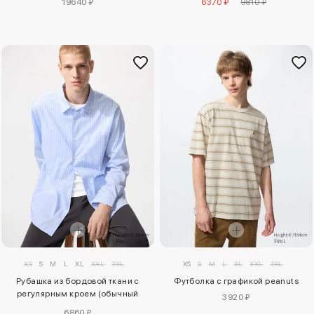
19640 ₽
6370 ₽
9810 ₽
XS
S
M
L
XL
XXL
3XL
XS
S
M
L
XL
XXL
3XL
Рубашка из бордовой ткани с
Футболка с графикой peanuts
регулярным кроем (обычный
3920 ₽
воротник, полоска)
6860 ₽