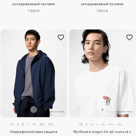
укладываемый пуховик
укладываемый пуховик
7850 ₽
7850 ₽
XS
S
M
L
XL
XXL
3XL
XS
S
M
L
XL
XXL
3XL
Ультрафиолетовая защита
Футболка magic for all icons ut с