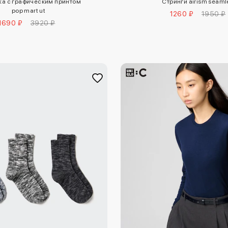
ка с графическим принтом
Стринги airism seaml
pop mart ut
1260 ₽
1950 ₽
1690 ₽
3920 ₽