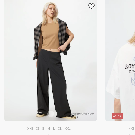
–57%
XXS
XS
S
M
L
XL
XXL
XXS