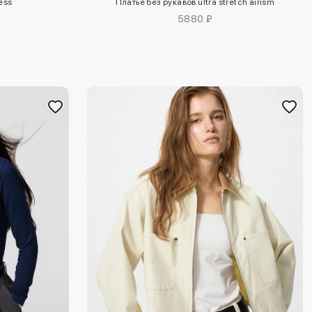
ess
Платье без рукавов ultra stretch airism
5880 ₽