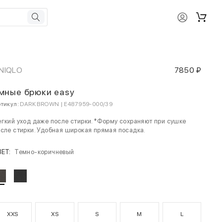
NIQLO
7850 ₽
мные брюки easy
тикул:
DARK BROWN | E487959-000/39
гкий уход даже после стирки. *Форму сохраняют при сушке
сле стирки. Удобная широкая прямая посадка.
ВЕТ:
Темно-коричневый
XXS
XS
S
M
L