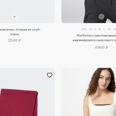
XXS
XS
S
M
L
XL
X
короткие, 3 пары) из слуб-
ткани
Футболка с круглым выр
2540 ₽
кашемирового смесового т
heattech extra war
4900 ₽