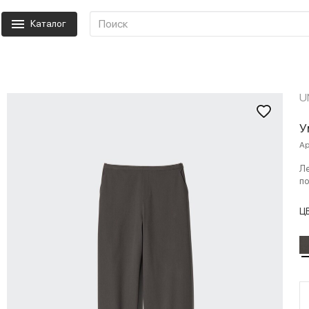
Каталог
U
У
Ар
Ле
по
Ц