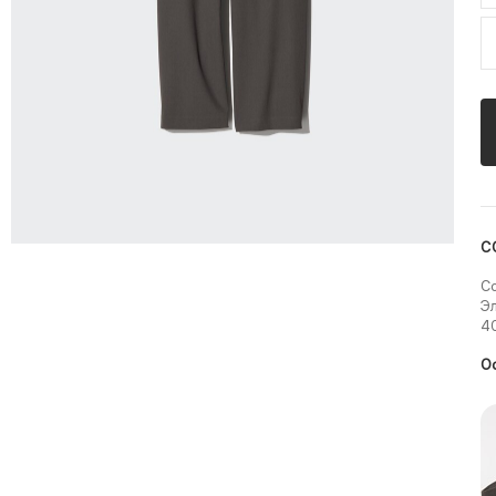
С
Со
Эл
4
О