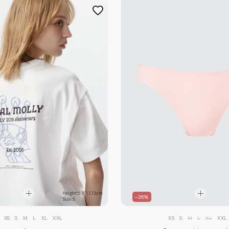
–36%
XS
S
M
L
XL
XXL
XS
S
M
L
XL
XXL