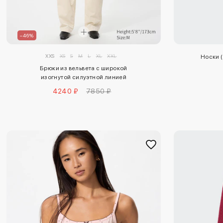
–46%
XXS
XS
S
M
L
XL
XXL
Носки (
Брюки из вельвета с широкой
изогнутой силуэтной линией
(длинные)
4240 ₽
7850 ₽