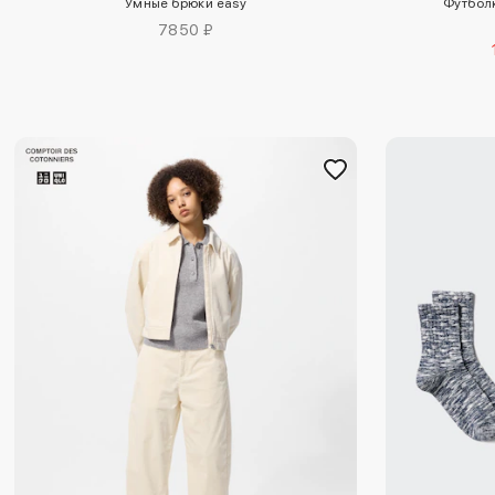
Умные брюки easy
Футбол
7850 ₽