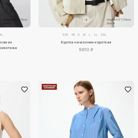
XL
XXS
XS
S
M
L
XL
XXL
езом из
Куртка на молнии короткая
рикотажа
9810 ₽
m