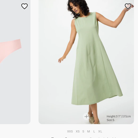
XXS
XS
S
M
L
XL