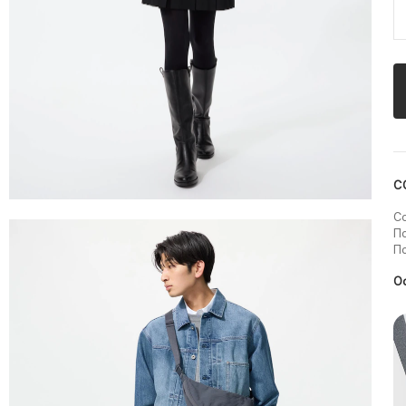
С
Со
По
По
О