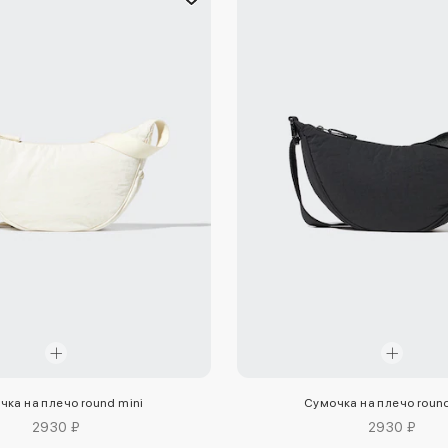
чка на плечо round mini
Сумочка на плечо round
2930 ₽
2930 ₽