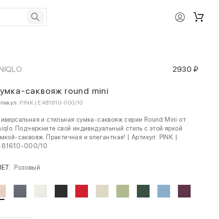
NIQLO
2930 ₽
умка-саквояж round mini
тикул:
PINK | E481610-000/10
иверсальная и стильная сумка-саквояж серии Round Mini от
iqlo. Подчеркните свой индивидуальный стиль с этой яркой
мкой-саквояж. Практичная и элегантная! | Артикул: PINK |
481610-000/10
ВЕТ:
Розовый