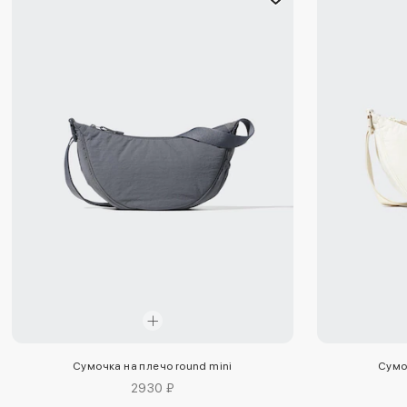
Сумочка на плечо round mini
Сумо
2930 ₽