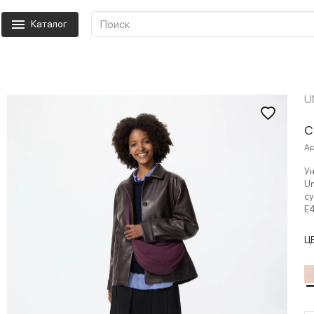
Каталог
U
С
Ар
Ун
Un
су
E
Ц