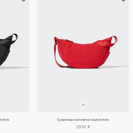
 mini
Сумочка на плечо round mini
2930 ₽