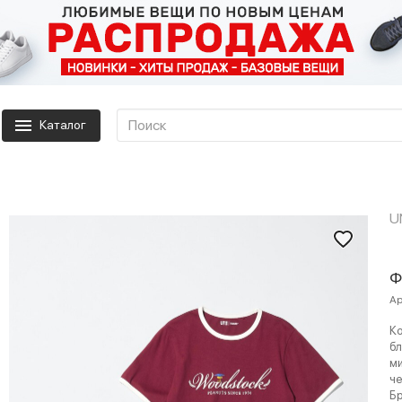
Каталог
U
Ф
Ар
Ко
бл
ми
че
Бр