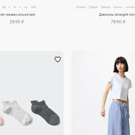
XS
S
M
L
XL
XXL
22inch
23inch
24inch
25inch
26inch
Топ-камисоль airism
Джинсы straight lo
2930 ₽
7850 ₽