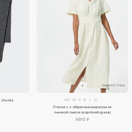
XXS
XS
S
M
L
XL
n chunky
Платье с v-образным вырезом из
льняной смеси (короткий рукав)
9810 ₽