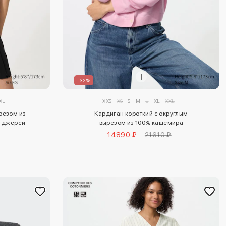
–32%
XL
XXS
XS
S
M
L
XL
XXL
резом из
Кардиган короткий с округлым
о джерси
вырезом из 100% кашемира
14890 ₽
21610 ₽