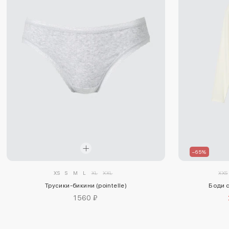
–65%
XS
S
M
L
XL
XXL
XXS
Трусики-бикини (pointelle)
Боди с
1560 ₽