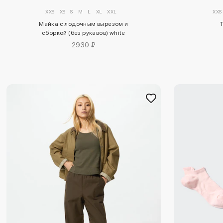
XXS
XS
S
M
L
XL
XXL
XXS
Майка с лодочным вырезом и
сборкой (без рукавов) white
2930 ₽