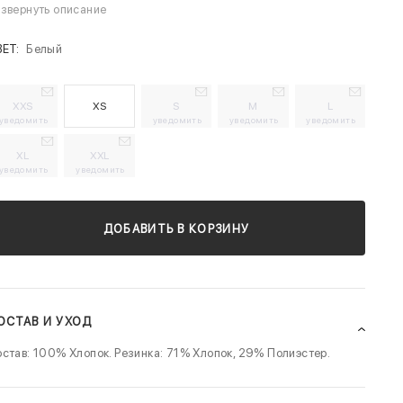
звернуть описание
ВЕТ:
Белый
XXS
XS
S
M
L
уведомить
уведомить
уведомить
уведомить
XL
XXL
уведомить
уведомить
ДОБАВИТЬ В КОРЗИНУ
ОСТАВ И УХОД
став: 100% Хлопок. Резинка: 71% Хлопок, 29% Полиэстер.