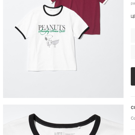
ра
Ц
С
Со