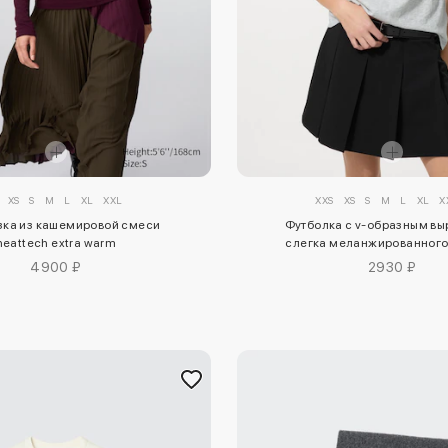
XS
S
M
L
XL
XXL
XXS
XS
S
M
L
XL
X
зка из кашемировой смеси
Футболка с v-образным вы
heattech extra warm
слегка меланжированног
4900 ₽
2930 ₽