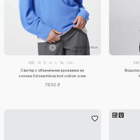
XXS
XS
S
M
L
XL
XXL
XXS
Свитер с объемными рукавами из
Водола
хлопка 3d seamless knit cotton crew
neck
7850 ₽