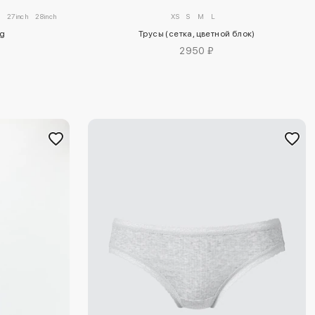
27inch
28inch
29inch
30inch
32inch
34inch
XS
S
M
L
ng
Трусы (сетка, цветной блок)
2950 ₽