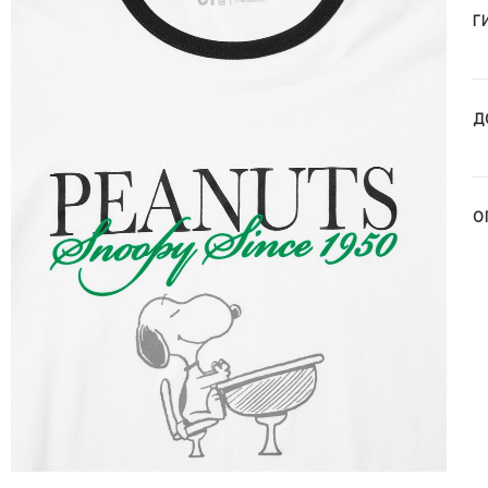
Г
Д
О