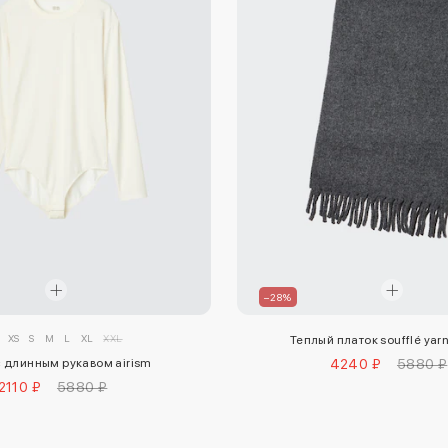
–28%
XS
S
M
L
XL
XXL
Теплый платок soufflé yar
 длинным рукавом airism
4240 ₽
5880 ₽
2110 ₽
5880 ₽