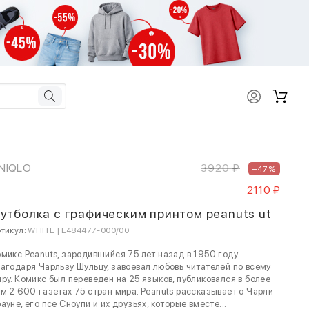
NIQLO
3920 ₽
–47%
2110 ₽
утболка с графическим принтом peanuts ut
тикул:
WHITE | E484477-000/00
микс Peanuts, зародившийся 75 лет назад в 1950 году
агодаря Чарльзу Шульцу, завоевал любовь читателей по всему
ру. Комикс был переведен на 25 языков, публиковался в более
м 2 600 газетах 75 стран мира. Peanuts рассказывает о Чарли
ауне, его псе Сноупи и их друзьях, которые вместе...