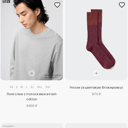
XS
S
M
L
XL
XXL
3XL
Носки (в цветовую блокировку)
Лонгслив с полосками airism
970 ₽
cotton
4900 ₽