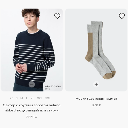
XS
S
M
L
XL
XXL
3XL
Носки (цветовая гамма)
Свитер с круглым воротом milano
970 ₽
ribbed, подходящий для стирки
7850 ₽