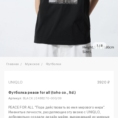
1
/
8
Главная
Мужское
Футболки
UNIQLO
3920 ₽
Футболка peace for all (toho co., ltd.)
Артикул:
BLACK | E488270-000/09
PEACE FOR ALL "Пора действовать во имя мирового мира".
Именитые личности, разделяющие эту визию с UNIQLO,
добровольно создали дизайн майек, выражающий их мирные