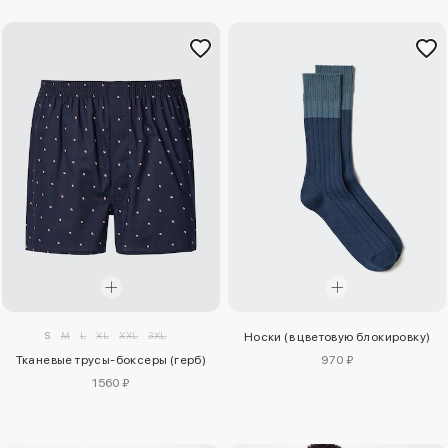
S
M
L
XL
XXL
3XL
Носки (в цветовую блокировку)
Тканевые трусы-боксеры (герб)
970 ₽
1560 ₽