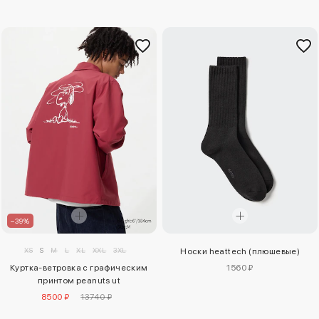
–39%
XS
S
M
L
XL
XXL
3XL
Носки heattech (плюшевые)
Куртка-ветровка с графическим
1560 ₽
принтом peanuts ut
8500 ₽
13740 ₽