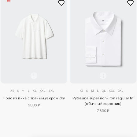
XS
S
M
L
XL
XXL
3XL
XS
S
M
L
XL
XXL
3XL
Поло из пике с тканым узором dry
Рубашка super non-iron regular fit
(обычный воротник)
5880 ₽
7850 ₽