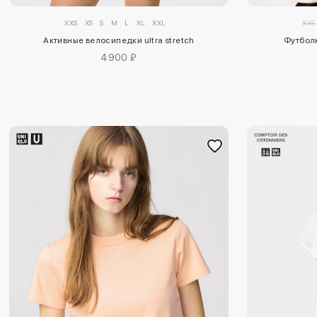
XXS
XS
S
M
L
XL
XXL
XXS
Активные велосипедки ultra stretch
Футбол
4900 ₽