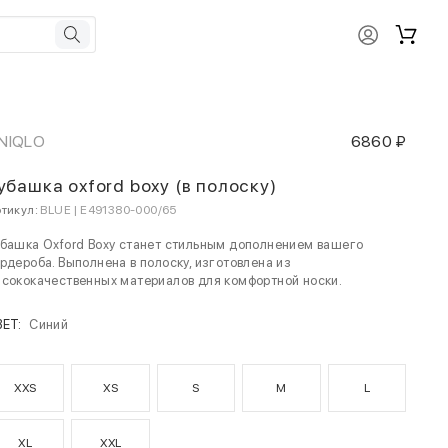
NIQLO
6860 ₽
убашка oxford boxy (в полоску)
тикул:
BLUE | E491380-000/65
башка Oxford Boxy станет стильным дополнением вашего
рдероба. Выполнена в полоску, изготовлена из
сококачественных материалов для комфортной носки.
ВЕТ:
Синий
XXS
XS
S
M
L
XL
XXL