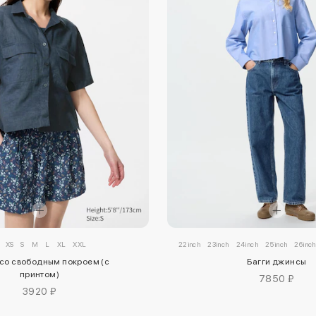
inch
XS
S
M
L
XL
XXL
22inch
23inch
24inch
25inch
26inch
со свободным покроем (с
Багги джинсы
принтом)
7850 ₽
3920 ₽