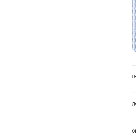
Г
Д
О