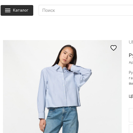
Каталог
U
Р
Ар
Ру
га
вы
Ц