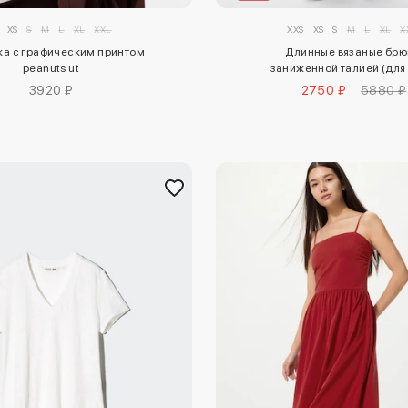
XS
S
M
L
XL
XXL
XXS
XS
S
M
L
XL
X
ка с графическим принтом
Длинные вязаные брю
peanuts ut
заниженной талией (для 
3920 ₽
2750 ₽
5880 ₽