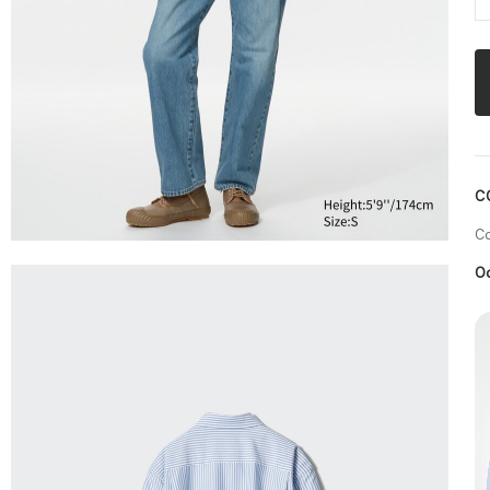
С
Со
О