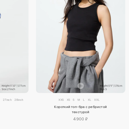
27inch
28inch
29inch
30inch
32inch
XXS
34inch
XS
S
M
L
XL
XXL
Короткий топ-бра с ребристой
текстурой
4900 ₽