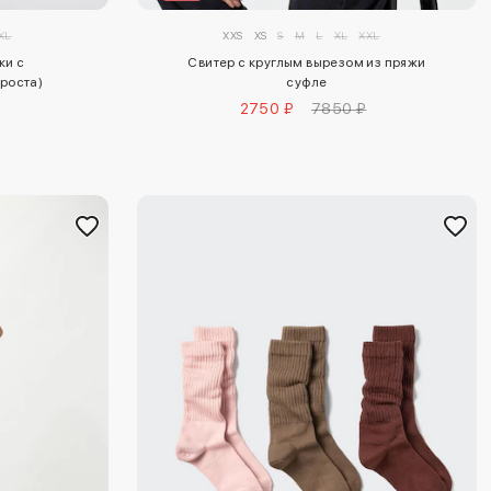
XL
XXS
XS
S
M
L
XL
XXL
ки с
Свитер с круглым вырезом из пряжи
роста)
суфле
2750 ₽
7850 ₽