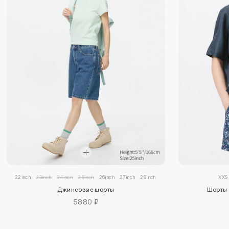
22inch
23inch
24inch
25inch
26inch
27inch
28inch
29inch
30inch
32inch
XXS
34
Джинсовые шорты
Шорты 
5880 ₽