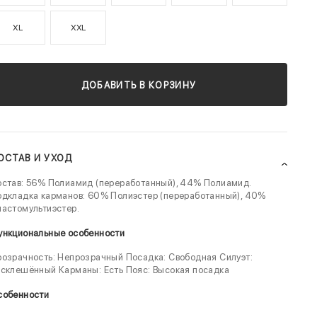
XL
XXL
ДОБАВИТЬ В КОРЗИНУ
ОСТАВ И УХОД
став: 56% Полиамид (переработанный), 44% Полиамид.
дкладка карманов: 60% Полиэстер (переработанный), 40%
астомультиэстер.
ункциональные особенности
озрачность: Непрозрачный Посадка: Свободная Силуэт:
склешённый Карманы: Есть Пояс: Высокая посадка
собенности