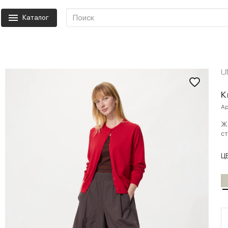
Каталог
U
К
Ар
Же
ст
Ц