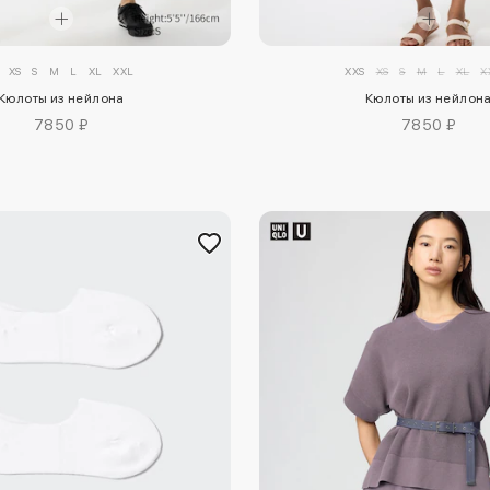
XS
S
M
L
XL
XXL
XXS
XS
S
M
L
XL
X
Кюлоты из нейлона
Кюлоты из нейлон
7850 ₽
7850 ₽