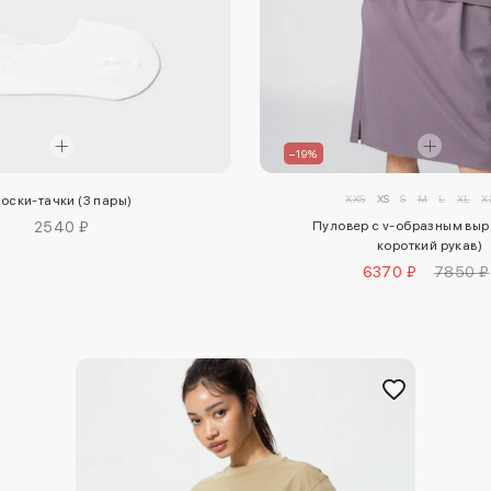
–19%
XXS
XS
S
M
L
XL
X
оски-тачки (3 пары)
2540 ₽
Пуловер с v-образным выр
короткий рукав)
6370 ₽
7850 ₽