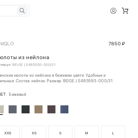
NIQLO
7850 ₽
юлоты из нейлона
тикул:
BEIGE | E485593-000/31
нские кюлоты из нейлона в бежевом цвете. Удобные и
ильные. Состав: нейлон. Размер: BEIGE | E485593-000/31.
ВЕТ:
Бежевый
XXS
XS
S
M
L