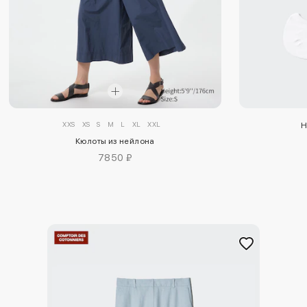
XXS
XS
S
M
L
XL
XXL
Н
Кюлоты из нейлона
7850 ₽