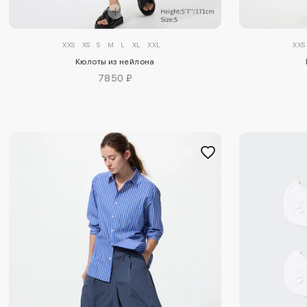
XXS
XS
S
M
L
XL
XXL
XXS
Кюлоты из нейлона
7850 ₽