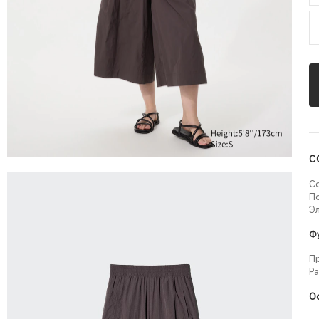
С
Со
По
Эл
Ф
Пр
Ра
О