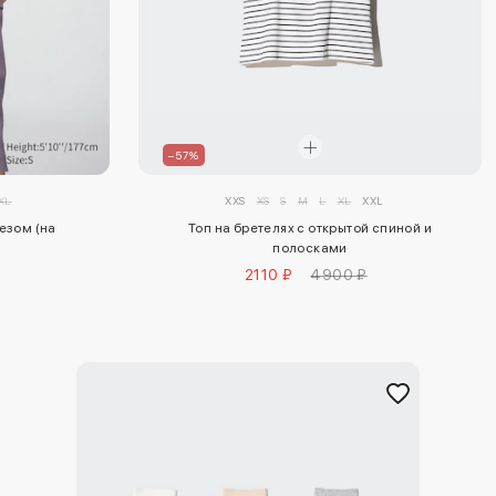
–57%
XL
XXS
XS
S
M
L
XL
XXL
езом (на
Топ на бретелях с открытой спиной и
полосками
2110 ₽
4900 ₽