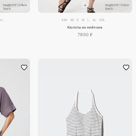
XL
XXS
XS
S
M
L
XL
XXL
а
Кюлоты из нейлона
7850 ₽