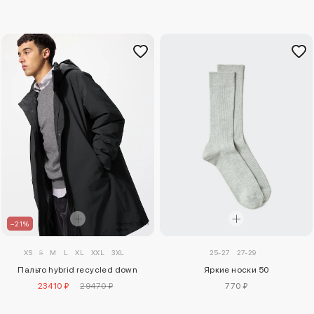
–21%
XS
S
M
L
XL
XXL
3XL
25-27
27-29
Пальто hybrid recycled down
Яркие носки 50
23410 ₽
29470 ₽
770 ₽