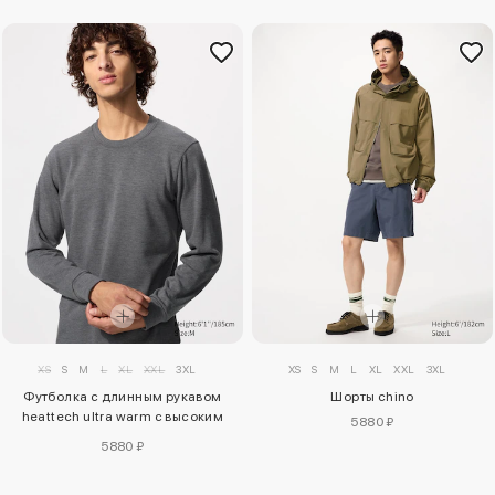
XS
S
M
L
XL
XXL
3XL
XS
S
M
L
XL
XXL
3XL
Футболка с длинным рукавом
Шорты chino
heattech ultra warm с высоким
5880 ₽
воротником
5880 ₽