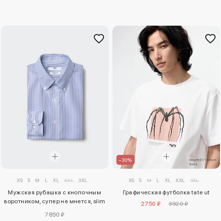
–30%
XS
S
M
L
XL
XXL
3XL
XS
S
M
L
XL
XXL
3XL
Мужская рубашка с кнопочным
Графическая футболка tate ut
воротником, супер не мнется, slim
2750 ₽
3920 ₽
fit (button-down collar, stripe)
7850 ₽