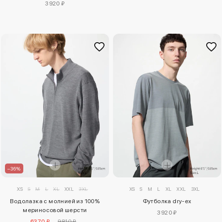
3920 ₽
–36%
XS
S
M
L
XL
XXL
3XL
XS
S
M
L
XL
XXL
3XL
Водолазка с молнией из 100%
Футболка dry-ex
мериносовой шерсти
3920 ₽
6370 ₽
9810 ₽