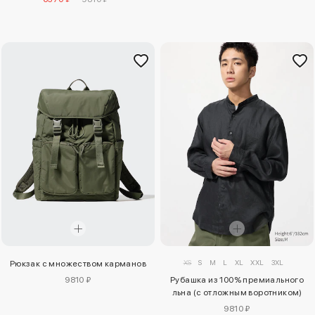
XS
S
M
L
XL
XXL
3XL
Рюкзак с множеством карманов
9810 ₽
Рубашка из 100% премиального
льна (с отложным воротником)
9810 ₽