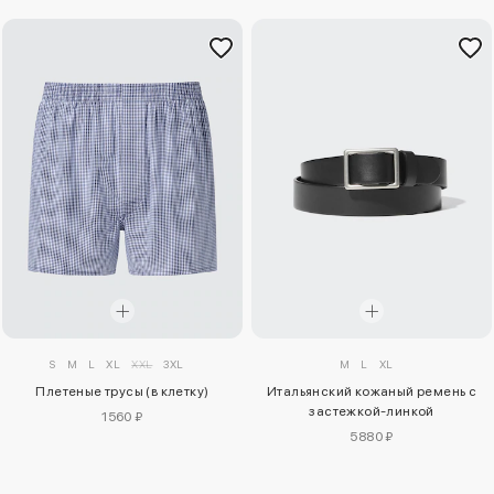
S
M
L
XL
XXL
3XL
M
L
XL
Плетеные трусы (в клетку)
Итальянский кожаный ремень с
застежкой-линкой
1560 ₽
5880 ₽