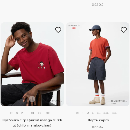
3920 ₽
XS
S
M
L
XL
XXL
3XL
XS
S
M
L
XL
XXL
3XL
Футболка с графикой manga 100th
Шорты карго
ut (chibi maruko-chan)
5880 ₽