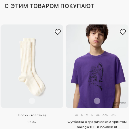
C ЭТИМ ТОВАРОМ ПОКУПАЮТ
XS
S
M
L
XL
XXL
3XL
Носки (толстые)
970 ₽
Футболка с графическим принтом
manga 100-й юбилей ut