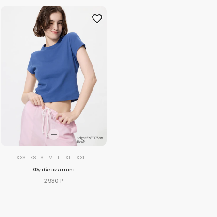
XXS
XS
S
M
L
XL
XXL
Футболка mini
2930 ₽