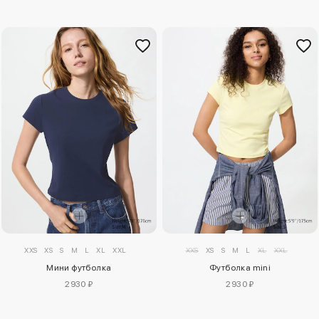
XXS
XS
S
M
L
XL
XXL
XXS
XS
S
M
L
XL
XXL
Мини футболка
Футболка mini
2930 ₽
2930 ₽