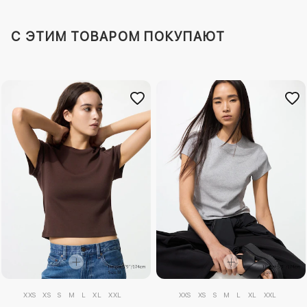
C ЭТИМ ТОВАРОМ ПОКУПАЮТ
XXS
XS
S
M
L
XL
XXL
XXS
XS
S
M
L
XL
XXL