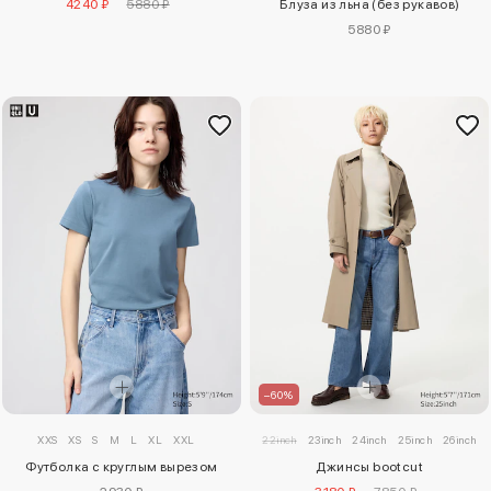
4240 ₽
5880 ₽
Блуза из льна (без рукавов)
5880 ₽
–60%
XXS
XS
S
M
L
XL
XXL
22inch
23inch
24inch
25inch
26inch
Футболка с круглым вырезом
Джинсы bootcut