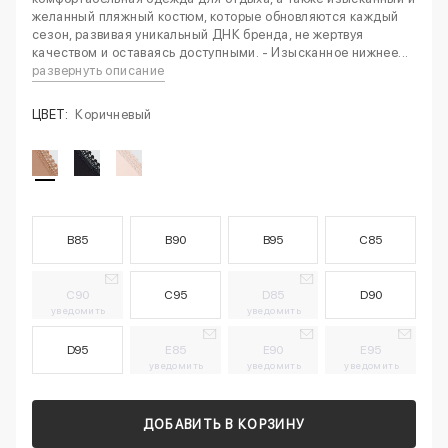
желанный пляжный костюм, которые обновляются каждый
сезон, развивая уникальный ДНК бренда, не жертвуя
качеством и оставаясь доступными. - Изысканное нижнее...
развернуть описание
ЦВЕТ:
Коричневый
B85
B90
B95
C85
C90
C95
D85
D90
уведомить
уведомить
D95
E85
E90
E95
уведомить
уведомить
уведомить
ДОБАВИТЬ В КОРЗИНУ