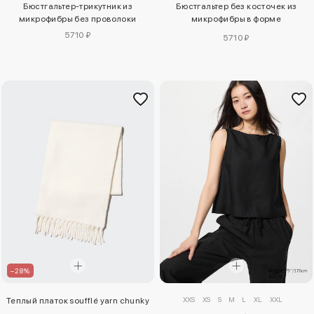
Бюстгальтер-трикутник из
Бюстгальтер без косточек из
микрофибры без проволоки
микрофибры в форме
треугольника
5710 ₽
5710 ₽
–28%
XXS
XS
S
M
L
XL
XXL
Теплый платок soufflé yarn chunky