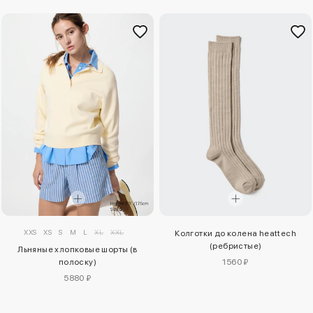
XXS
XS
S
M
L
XL
XXL
Колготки до колена heattech
(ребристые)
Льняные хлопковые шорты (в
полоску)
1560 ₽
5880 ₽