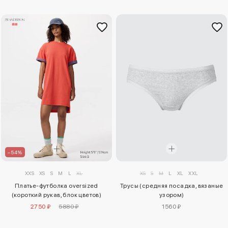
–54%
XXS
XS
S
M
L
XL
XS
S
M
L
XL
XXL
Платье-футболка oversized
Трусы (средняя посадка, вязаные
(короткий рукав, блок цветов)
узором)
2750 ₽
5880 ₽
1560 ₽