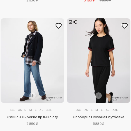
2930 ₽
3180 ₽
7850 ₽
XXS
XS
S
M
L
XL
XXL
XXS
XS
S
M
L
XL
XXL
Джинсы широкие прямые ezy
Свободная вязаная футболка
7850 ₽
5880 ₽