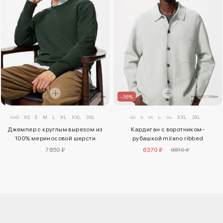
–36%
XXS
XS
S
M
L
XL
XXL
3XL
XS
S
M
L
XL
XXL
3XL
Джемпер с круглым вырезом из
Кардиган с воротником-
100% мериносовой шерсти
рубашкой milano ribbed
7850 ₽
6370 ₽
9810 ₽