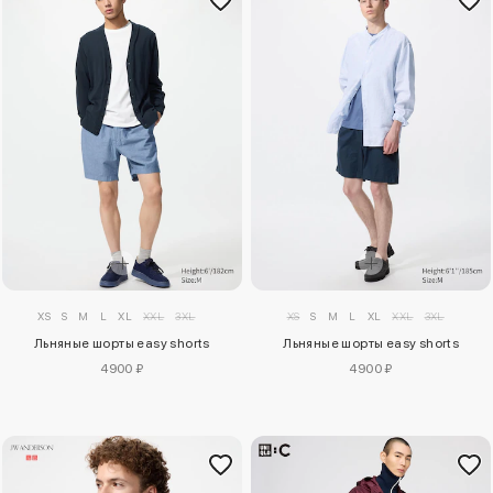
XS
S
M
L
XL
XXL
3XL
XS
S
M
L
XL
XXL
3XL
Льняные шорты easy shorts
Льняные шорты easy shorts
4900 ₽
4900 ₽