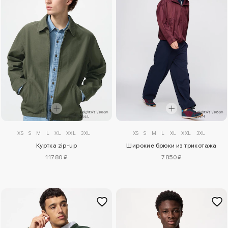
XS
S
M
L
XL
XXL
3XL
XS
S
M
L
XL
XXL
3XL
Куртка zip-up
Широкие брюки из трикотажа
11780 ₽
7850 ₽