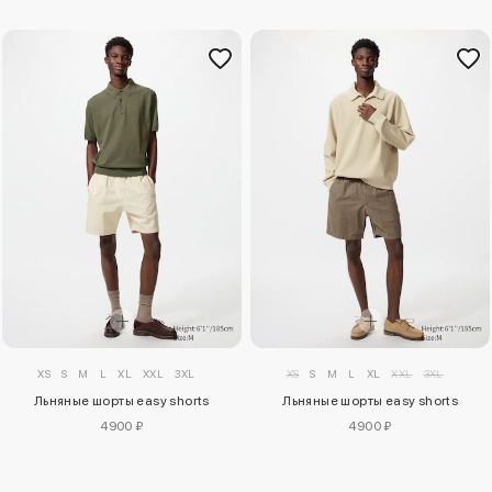
XS
S
M
L
XL
XXL
3XL
XS
S
M
L
XL
XXL
3XL
Льняные шорты easy shorts
Льняные шорты easy shorts
4900 ₽
4900 ₽