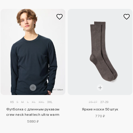
XS
S
M
L
XL
XXL
3XL
25-27
27-29
Футболка с длинным рукавом
Яркие носки 50 штук
crew neck heattech ultra warm
770 ₽
5880 ₽