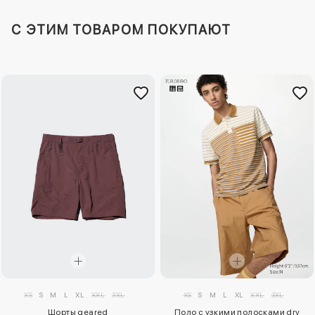
C ЭТИМ ТОВАРОМ ПОКУПАЮТ
XS
S
M
L
XL
XXL
3XL
XS
S
M
L
XL
XXL
3XL
Шорты geared
Поло с узкими полосками dry