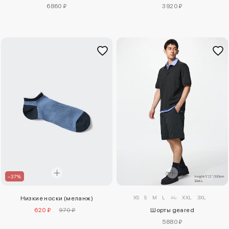
6860 ₽
3920 ₽
–37%
XS
S
M
L
XL
XXL
3XL
Низкие носки (меланж)
620 ₽
970 ₽
Шорты geared
5880 ₽