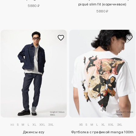
piqué slim fit (коричневое)
5880 ₽
5880 ₽
XS
S
M
L
XL
XXL
3XL
XS
S
M
L
XL
XXL
3XL
Джинсы ezy
Футболка с графикой manga 100th