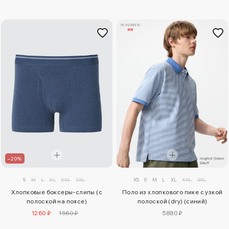
–20%
S
M
L
XL
XXL
3XL
XS
S
M
L
XL
XXL
3XL
Хлопковые боксеры-слипы (с
Поло из хлопкового пике с узкой
полоской на поясе)
полоской (dry) (синий)
1260 ₽
1560 ₽
5880 ₽