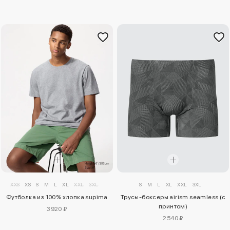
XXS
XS
S
M
L
XL
XXL
3XL
S
M
L
XL
XXL
3XL
Футболка из 100% хлопка supima
Трусы-боксеры airism seamless (с
принтом)
3920 ₽
2540 ₽