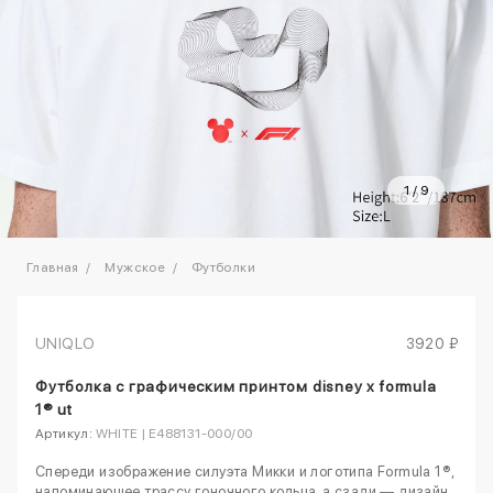
1
/
9
Главная
Мужское
Футболки
UNIQLO
3920 ₽
Футболка с графическим принтом disney x formula
1® ut
Артикул:
WHITE | E488131-000/00
Спереди изображение силуэта Микки и логотипа Formula 1®,
напоминающее трассу гоночного кольца, а сзади — дизайн