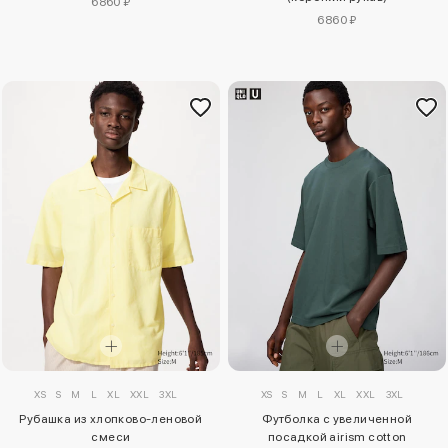
6860 ₽
6860 ₽
XS
S
M
L
XL
XXL
3XL
XS
S
M
L
XL
XXL
3XL
Рубашка из хлопково-леновой
Футболка с увеличенной
смеси
посадкой airism cotton