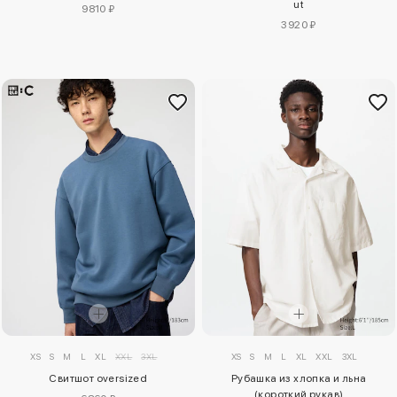
ut
9810 ₽
3920 ₽
XS
S
M
L
XL
XXL
3XL
XS
S
M
L
XL
XXL
3XL
Свитшот oversized
Рубашка из хлопка и льна
(короткий рукав)