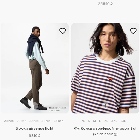
25540 ₽
28inch
29inch
30inch
31inch
32inch
33inch
34inch
XS
S
35inch
M
L
36inch
XL
XXL
38inch
3XL
40inch
Брюки airsense light
Футболка с графикой ny pop art ut
(keith haring)
9810 ₽