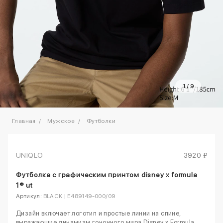
1
/
9
Главная
Мужское
Футболки
UNIQLO
3920 ₽
Футболка с графическим принтом disney x formula
1® ut
Артикул:
BLACK | E489149-000/09
Дизайн включает логотип и простые линии на спине,
выражающие динамизм гоночного мира.Disney x Formula