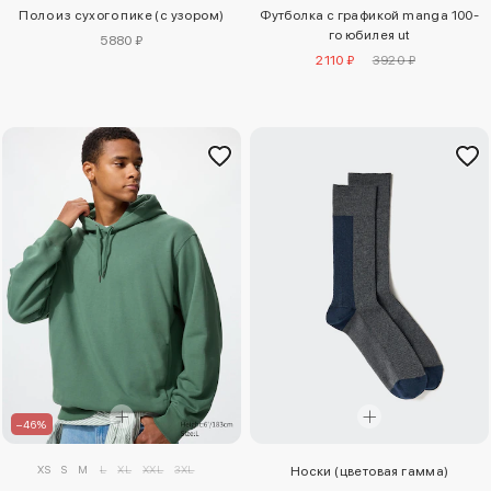
Поло из сухого пике (с узором)
Футболка с графикой manga 100-
го юбилея ut
5880 ₽
2110 ₽
3920 ₽
–46%
XS
S
M
L
XL
XXL
3XL
Носки (цветовая гамма)