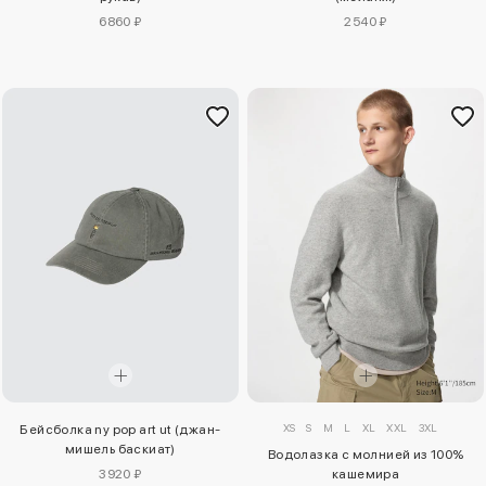
6860 ₽
2540 ₽
XS
S
M
L
XL
XXL
3XL
Бейсболка ny pop art ut (джан-
мишель баскиат)
Водолазка с молнией из 100%
3920 ₽
кашемира