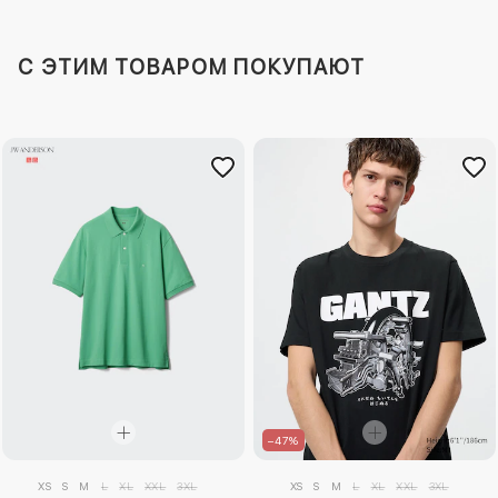
C ЭТИМ ТОВАРОМ ПОКУПАЮТ
–47%
XS
S
M
L
XL
XXL
3XL
XS
S
M
L
XL
XXL
3XL