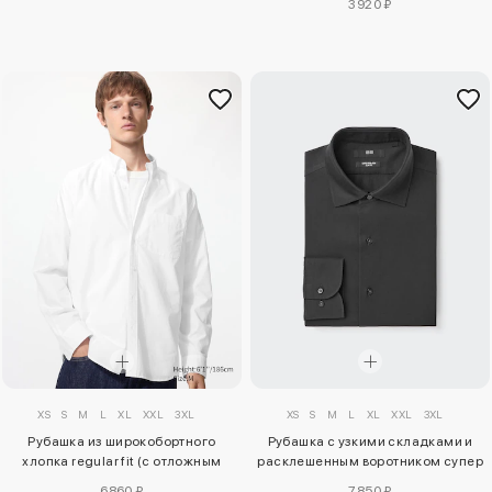
3920 ₽
XS
S
M
L
XL
XXL
3XL
XS
S
M
L
XL
XXL
3XL
Рубашка из широкобортного
Рубашка с узкими складками и
хлопка regular fit (с отложным
расклешенным воротником супер
воротником)
не требующая глажки (spread
6860 ₽
7850 ₽