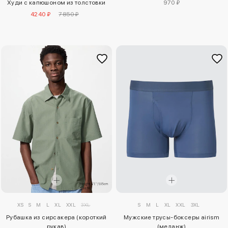
Худи с капюшоном из толстовки
970 ₽
4240 ₽
7850 ₽
XS
S
M
L
XL
XXL
3XL
S
M
L
XL
XXL
3XL
Рубашка из сирсакера (короткий
Мужские трусы-боксеры airism
рукав)
(меланж)