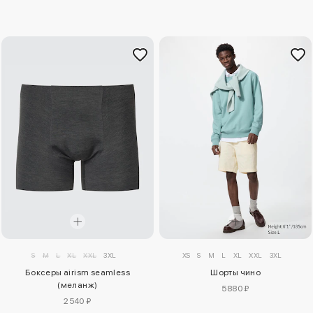
S
M
L
XL
XXL
3XL
XS
S
M
L
XL
XXL
3XL
Боксеры airism seamless
Шорты чино
(меланж)
5880 ₽
2540 ₽