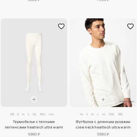
collar)
XS
S
M
L
XL
XXL
3XL
XS
S
M
L
XL
XXL
3XL
Термобелье с теплыми
Футболка с длинным рукавом
леггинсами heattech ultra warm
crew neck heattech ultra warm
5880 ₽
5880 ₽