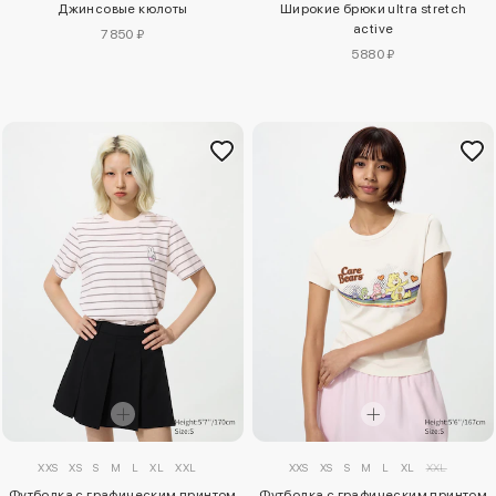
Джинсовые кюлоты
Широкие брюки ultra stretch
active
7850 ₽
5880 ₽
XXS
XS
S
M
L
XL
XXL
XXS
XS
S
M
L
XL
XXL
Футболка с графическим принтом
Футболка с графическим принтом