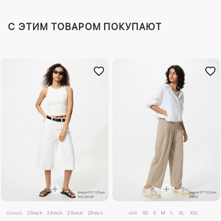
C ЭТИМ ТОВАРОМ ПОКУПАЮТ
22inch
23inch
24inch
25inch
26inch
27inch
28inch
XXS
XS
29inch
S
M
30inch
L
XL
32inch
XXL
34inc