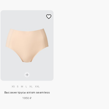
XS
S
M
L
XL
XXL
Высокие трусы airism seamless
1950 ₽