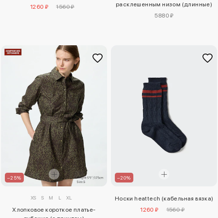
расклешенным низом (длинные)
1260 ₽
1560 ₽
5880 ₽
–25%
–20%
XS
S
M
L
XL
Носки heattech (кабельная вязка)
Хлопковое короткое платье-
1260 ₽
1560 ₽