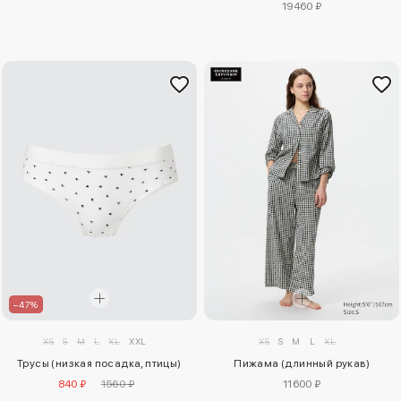
19460 ₽
–47%
XS
S
M
L
XL
XXL
XS
S
M
L
XL
Трусы (низкая посадка, птицы)
Пижама (длинный рукав)
840 ₽
1560 ₽
11600 ₽