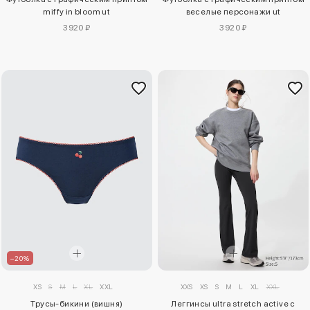
miffy in bloom ut
веселые персонажи ut
3920 ₽
3920 ₽
–20%
XS
S
M
L
XL
XXL
XXS
XS
S
M
L
XL
XXL
Трусы-бикини (вишня)
Леггинсы ultra stretch active с