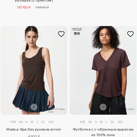
рубашка (с принтом)
14760 ₽
19460 ₽
XXS
XS
S
M
L
XL
XXL
XXS
XS
S
M
L
XL
XXL
Майка-бра без рукавов airism
Футболка с v-образным вырезом
из 100% льна
4900 ₽