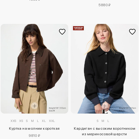
5880 ₽
XXS
XS
S
M
L
XL
XXL
S
M
L
Куртка на молнии короткая
Кардиган с высоким воротником
из мериносовой шерсти
9810 ₽