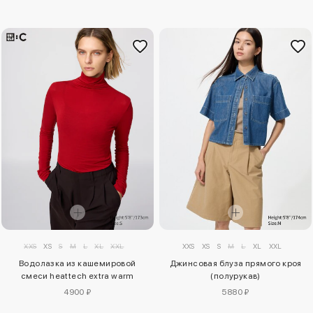
XXS
XS
S
M
L
XL
XXL
XXS
XS
S
M
L
XL
XXL
Водолазка из кашемировой
Джинсовая блуза прямого кроя
смеси heattech extra warm
(полурукав)
4900 ₽
5880 ₽