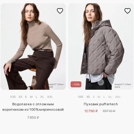
–19%
XXS
XS
S
M
L
XL
XXL
XXS
XS
S
M
L
XL
XXL
Водолазка с отложным
Пуховик puffertech
воротником из 100% мериносовой
12760 ₽
15710 ₽
шерсти
7850 ₽