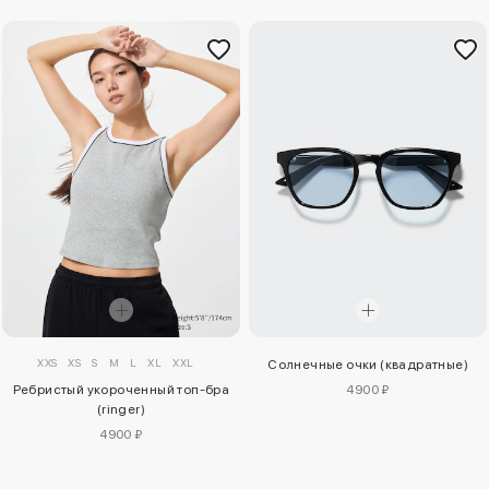
XXS
XS
S
M
L
XL
XXL
Солнечные очки (квадратные)
Ребристый укороченный топ-бра
4900 ₽
(ringer)
4900 ₽