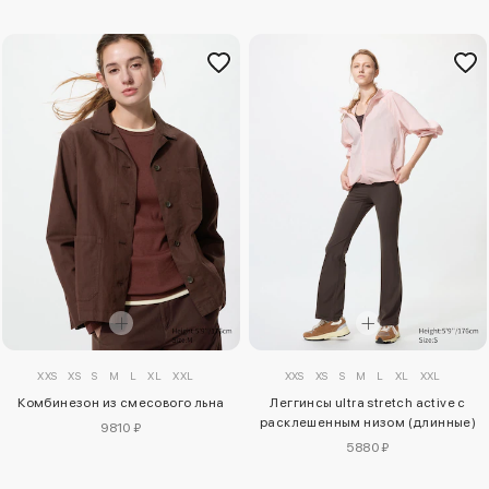
XXS
XS
S
M
L
XL
XXL
XXS
XS
S
M
L
XL
XXL
Комбинезон из смесового льна
Леггинсы ultra stretch active с
расклешенным низом (длинные)
9810 ₽
5880 ₽