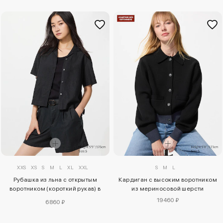
XXS
XS
S
M
L
XL
XXL
S
M
L
Рубашка из льна с открытым
Кардиган с высоким воротником
воротником (короткий рукав) в
из мериносовой шерсти
черном цвете
19460 ₽
6860 ₽