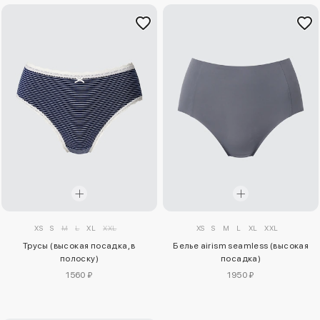
XS
S
M
L
XL
XXL
XS
S
M
L
XL
XXL
Трусы (высокая посадка, в
Белье airism seamless (высокая
полоску)
посадка)
1560 ₽
1950 ₽