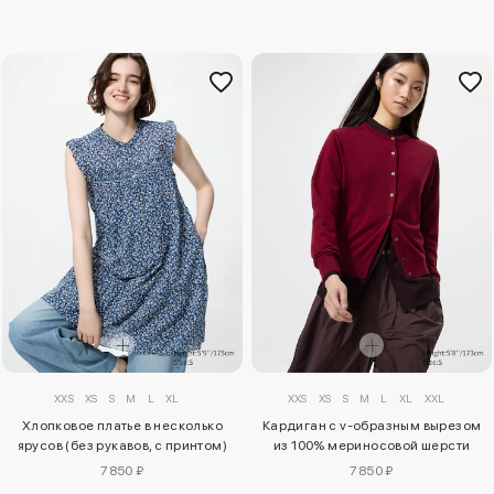
XXS
XS
S
M
L
XL
XXS
XS
S
M
L
XL
XXL
Хлопковое платье в несколько
Кардиган с v-образным вырезом
ярусов (без рукавов, с принтом)
из 100% мериносовой шерсти
7850 ₽
7850 ₽