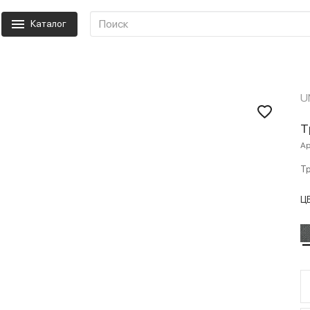
Каталог
U
Т
Ар
Тр
Ц