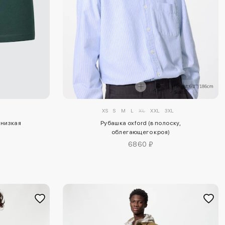
XS
S
M
L
XL
XXL
3XL
(низкая
Рубашка oxford (в полоску,
облегающего кроя)
6860 ₽