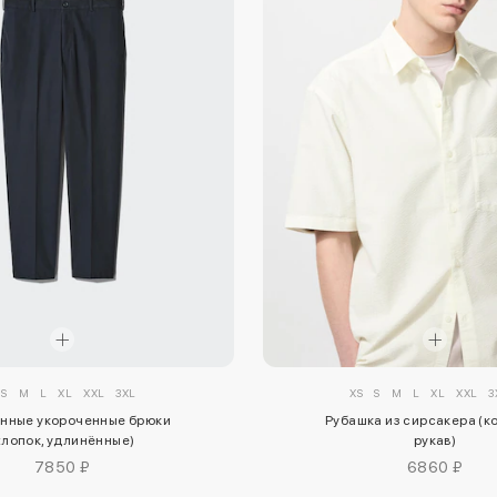
S
M
L
XL
XXL
3XL
XS
S
M
L
XL
XXL
3
нные укороченные брюки
Рубашка из сирсакера (к
хлопок, удлинённые)
рукав)
7850 ₽
6860 ₽