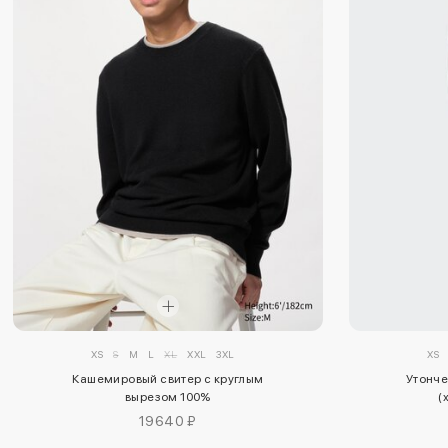
XS
S
M
L
XL
XXL
3XL
XS
Кашемировый свитер с круглым
Утонче
вырезом 100%
(
19640 ₽