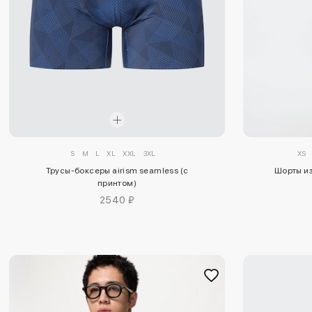
S
M
L
XL
XXL
3XL
XS
Трусы-боксеры airism seamless (с
Шорты из
принтом)
2540 ₽