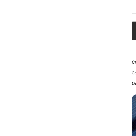
С
Со
О