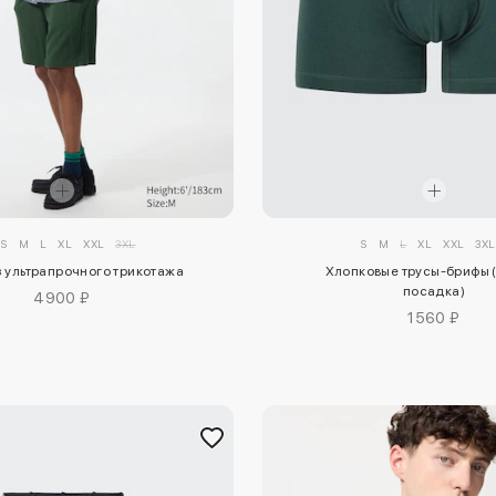
S
M
L
XL
XXL
3XL
S
M
L
XL
XXL
3XL
 ультрапрочного трикотажа
Хлопковые трусы-брифы 
посадка)
4900 ₽
1560 ₽