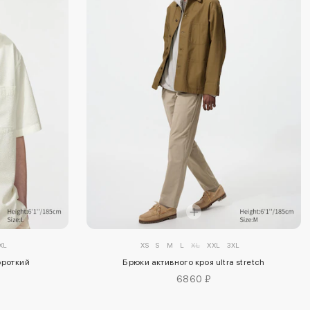
XL
XS
S
M
L
XL
XXL
3XL
ороткий
Брюки активного кроя ultra stretch
6860 ₽