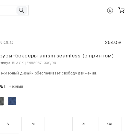
NIQLO
2540 ₽
русы-боксеры airism seamless (с принтом)
тикул:
BLACK | E488037-000/09
ехмерный дизайн обеспечивает свободу движения.
ВЕТ:
Черный
S
M
L
XL
XXL