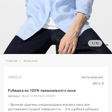
1
/
13
Главная
Мужское
UNIQLO
Нет в наличии
9810 ₽
Рубашка из 100% премиального льна
Артикул:
BLUE | E457428-000/61
- Вручную удалены неоднородные волокна льна для
достижения гладкой поверхности. - Эта удобная рубашка