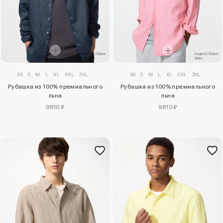
XS
S
M
L
XL
XXL
3XL
XS
S
M
L
XL
XXL
3XL
Рубашка из 100% премиального
Рубашка из 100% премиального
льна
льна
9810 ₽
9810 ₽