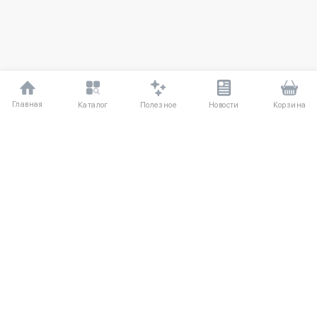
Главная
Полезное
Каталог
Новости
Корзина
ДЛЯ ПОКУПАТЕЛЕЙ
О компании UniqloRU
Частые вопросы
Соглашение
Способы оплаты
Агентский договор
Доставка
Обмен и возврат