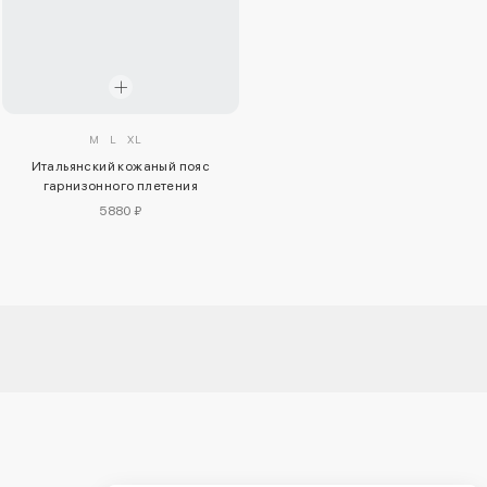
M
L
XL
Итальянский кожаный пояс
гарнизонного плетения
5880 ₽