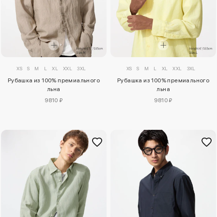
XS
S
M
L
XL
XXL
3XL
XS
S
M
L
XL
XXL
3XL
Рубашка из 100% премиального
Рубашка из 100% премиального
льна
льна
9810 ₽
9810 ₽