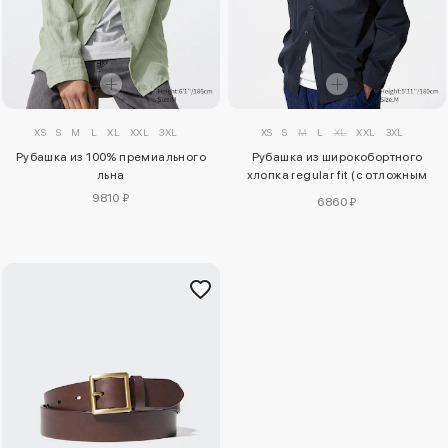
XS
S
M
L
XL
XXL
3XL
XS
S
M
L
XL
XXL
3XL
Рубашка из 100% премиального
Рубашка из широкобортного
льна
хлопка regular fit (с отложным
воротником)
9810 ₽
6860 ₽