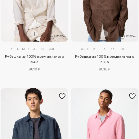
XS
S
M
L
XL
XXL
3XL
XS
S
M
L
XL
XXL
3XL
Рубашка из 100% премиального
Рубашка из 100% премиального
льна
льна
9810 ₽
9810 ₽