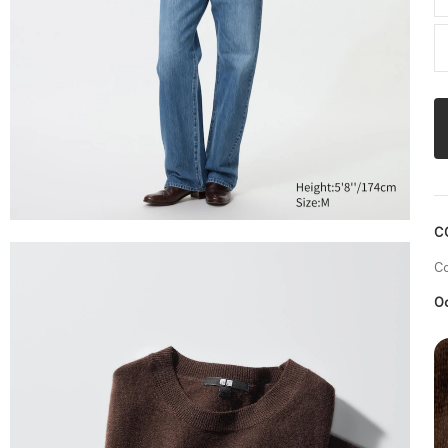
С
С
О