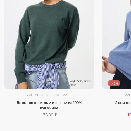
–40%
XXS
XS
S
M
L
XL
XXL
XXS
Джемпер с круглым вырезом из 100%
Джемпер 
кашемира
17680 ₽
1