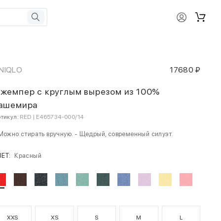
NIQLO
17680 ₽
жемпер с круглым вырезом из 100%
ашемира
тикул:
RED | E465734-000/14
Можно стирать вручную. - Щедрый, современный силуэт.
ВЕТ:
Красный
XXS
XS
S
M
L