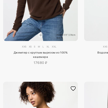
XXS
XS
S
M
L
XL
XXL
XXS
Джемпер с круглым вырезом из 100%
Водола
кашемира
17680 ₽