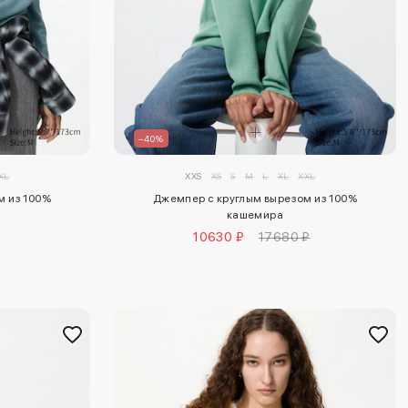
–40%
XL
XXS
XS
S
M
L
XL
XXL
м из 100%
Джемпер с круглым вырезом из 100%
кашемира
10630 ₽
17680 ₽