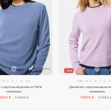
–40%
XS
S
M
L
XL
XXL
XXS
XS
S
M
L
XL
X
с круглым вырезом из 100%
Джемпер с круглым вырезо
кашемира
кашемира
0630 ₽
17680 ₽
10630 ₽
17680 