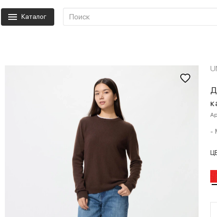
Каталог
U
Д
к
Ар
- 
Ц