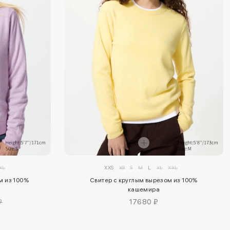
XL
XXS
XS
S
M
L
XL
XXL
м из 100%
Свитер с круглым вырезом из 100%
кашемира
₽
17680 ₽