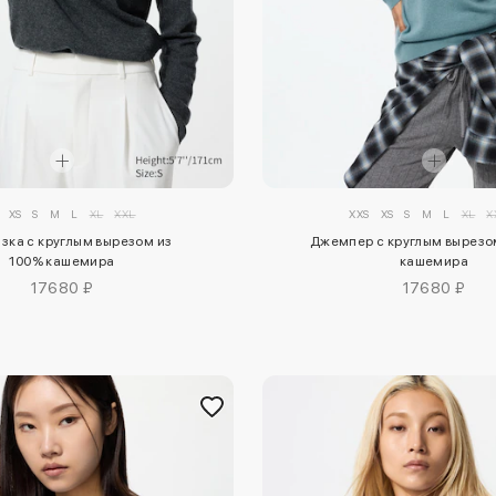
XS
S
M
L
XL
XXL
XXS
XS
S
M
L
XL
X
зка с круглым вырезом из
Джемпер с круглым вырезо
100% кашемира
кашемира
17680 ₽
17680 ₽