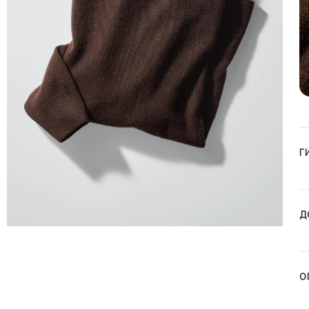
Г
Д
О