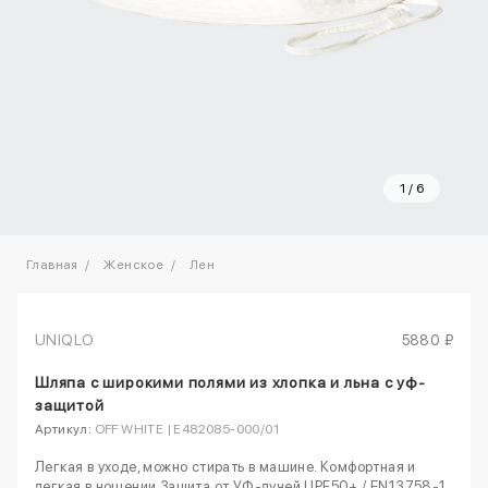
1
/
6
Главная
Женское
Лен
UNIQLO
5880 ₽
Шляпа с широкими полями из хлопка и льна с уф-
защитой
Артикул:
OFF WHITE | E482085-000/01
Легкая в уходе, можно стирать в машине. Комфортная и
легкая в ношении.Защита от УФ-лучей UPF50+ / EN13758-1