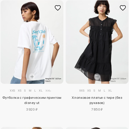
XXS
XS
S
M
L
XL
XXL
XXS
XS
S
M
L
XL
Футболка с графическим принтом
Хлопковое платье с тире (без
disney ut
рукавов)
3920 ₽
7850 ₽