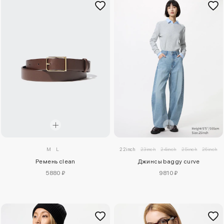
M
L
22inch
23inch
24inch
25inch
26inch
Ремень clean
Джинсы baggy curve
5880 ₽
9810 ₽