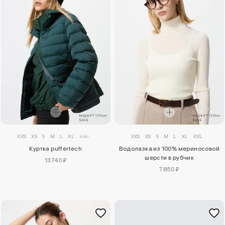
XXS
XS
S
M
L
XL
XXL
XXS
XS
S
M
L
XL
XXL
Куртка puffertech
Водолазка из 100% мериносовой
шерсти в рубчик
13740 ₽
7850 ₽