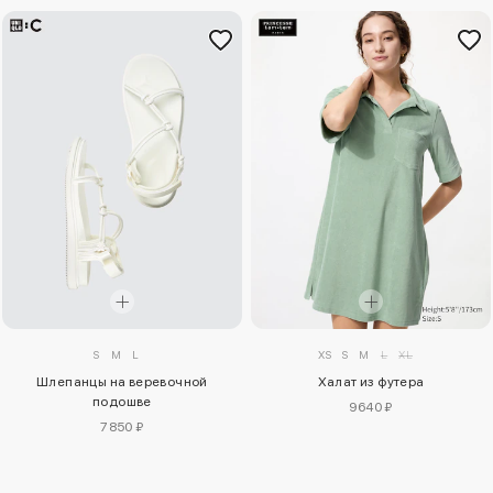
S
M
L
XS
S
M
L
XL
Шлепанцы на веревочной
Халат из футера
подошве
9640 ₽
7850 ₽