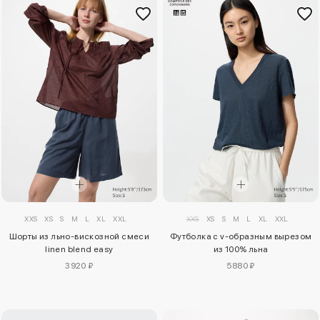
XXS
XS
S
M
L
XL
XXL
XXS
XS
S
M
L
XL
XXL
Шорты из льно-вискозной смеси
Футболка с v-образным вырезом
linen blend easy
из 100% льна
3920 ₽
5880 ₽