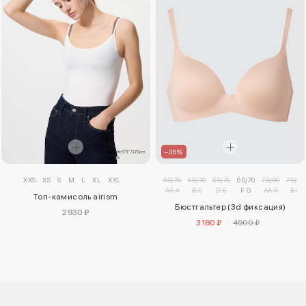
–36%
XXS
XS
S
M
L
XL
XXL
65/70
65/70
65/70
65/70
75/80
75/80
AA A
B C
D E
F G
AA A
B C
Топ-камисоль airism
Бюстгальтер (3d фиксация)
2930 ₽
3180 ₽
4900 ₽