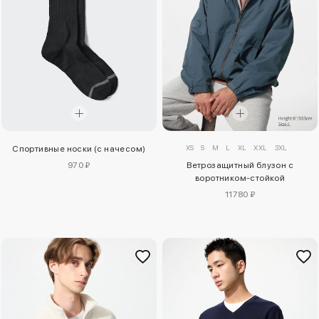
XS
S
M
L
XL
XXL
3XL
Спортивные носки (с начесом)
970 ₽
Ветрозащитный блузон с
воротником-стойкой
11780 ₽