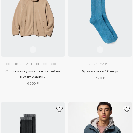
XXS
XS
S
M
L
XL
XXL
3XL
25-27
27-29
Флисовая куртка с молнией на
Яркие носки 50 штук
полную длину
770 ₽
6860 ₽