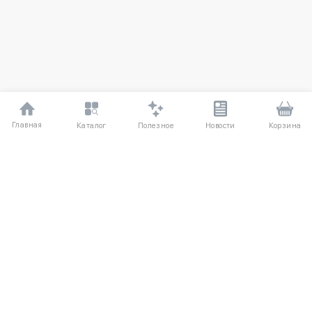
Главная
Полезное
Каталог
Новости
Корзина
ДЛЯ ПОКУПАТЕЛЕЙ
О компании UniqloRU
Частые вопросы
Соглашение
Способы оплаты
Агентский договор
Доставка