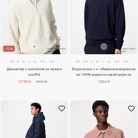
–72%
XS
S
M
L
XL
XXL
3XL
XS
XXS
S
M
L
XL
XXL
3XL
Джемпер с молнией из пряжи
Водолазка с v-образным вырезом
soufflé
из 100% мериносовой шерсти
2750 ₽
9810 ₽
7850 ₽