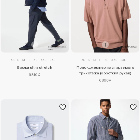
XS
S
M
L
XL
XXL
3XL
XS
S
M
L
XL
XXL
3XL
Брюки ultra stretch
Поло-джемпер из стираемого
трикотажа (короткий рукав)
9810 ₽
6860 ₽