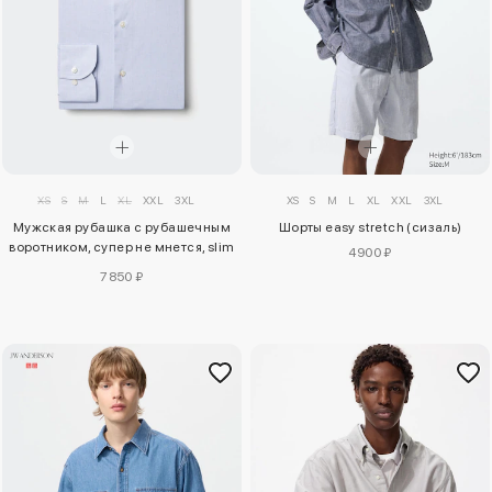
XS
S
M
L
XL
XXL
3XL
XS
S
M
L
XL
XXL
3XL
Мужская рубашка с рубашечным
Шорты easy stretch (сизаль)
воротником, супер не мнется, slim
4900 ₽
fit (spread collar, check)
7850 ₽