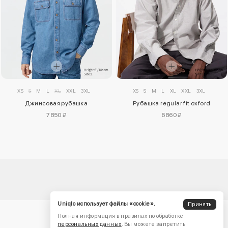
XS
S
M
L
XL
XXL
3XL
XS
S
M
L
XL
XXL
3XL
Джинсовая рубашка
Рубашка regular fit oxford
7850 ₽
6860 ₽
Uniqlo использует файлы «cookie».
Принять
Полная информация в правилах по обработке
персональных данных
. Вы можете запретить