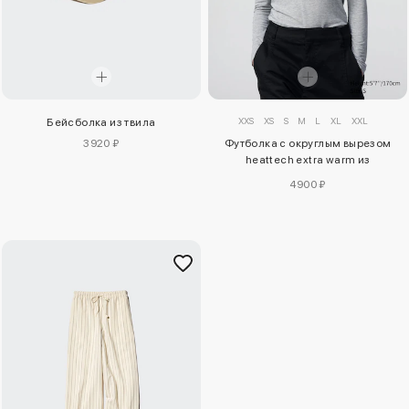
XXS
XS
S
M
L
XL
XXL
Бейсболка из твила
3920 ₽
Футболка с округлым вырезом
heattech extra warm из
кашемирового микса
4900 ₽