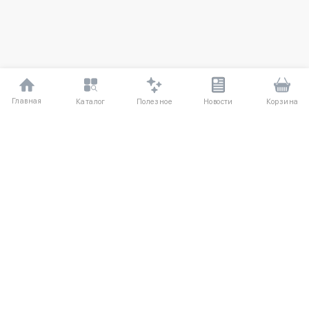
Главная
Полезное
Каталог
Новости
Корзина
ДЛЯ ПОКУПАТЕЛЕЙ
О компании UniqloRU
Частые вопросы
Соглашение
Способы оплаты
Агентский договор
Доставка
Обмен и возврат