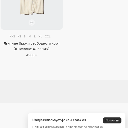
XXS
XS
S
M
L
XL
XXL
Льняные брюки свободного кроя
(в полоску, длинные)
4900 ₽
Uniqlo использует файлы «cookie».
Принять
Полная информация в правилах по обработке