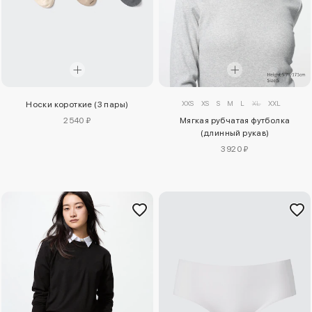
XXS
XS
S
M
L
XL
XXL
Носки короткие (3 пары)
2540 ₽
Мягкая рубчатая футболка
(длинный рукав)
3920 ₽