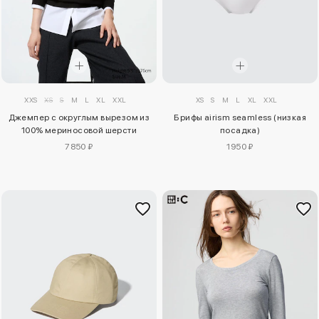
XXS
XS
S
M
L
XL
XXL
XS
S
M
L
XL
XXL
Джемпер с округлым вырезом из
Брифы airism seamless (низкая
100% мериносовой шерсти
посадка)
7850 ₽
1950 ₽